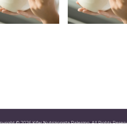
pyright © 2026
Kifar Nutrizionista Palermo
, All Rights Reser