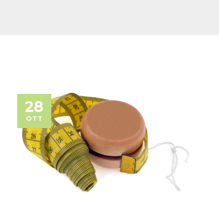
28
OTT